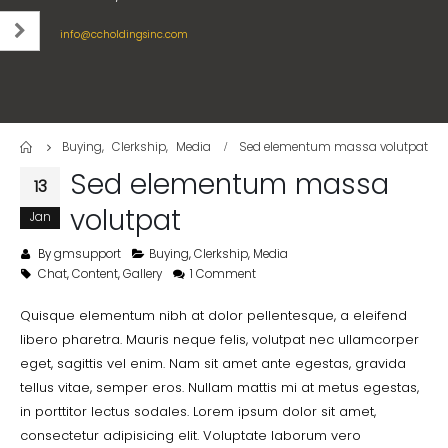
colori e dettagli dei casinò digitali
une parenthèse de confort
info@ccholdingsinc.com
August 6, 2026
August 7, 2026
O seară la cazinoul online,
Eleganca e një mbrëmjeje
construită din detalii care se simt
digjitale në kazino online
August 6, 2026
August 6, 2026
Home
Buying
,
Clerkship
,
Media
Sed elementum massa volutpat
Sed elementum massa
Regulering en
Një mbrëmje ndryshe me
13
consumentenbescherming bij
argëtimin e kazinos në intern
volutpat
Jan
online kansspelen
August 6, 2026
August 6, 2026
By
gmsupport
Buying
,
Clerkship
,
Media
Chat
,
Content
,
Gallery
1 Comment
Quisque elementum nibh at dolor pellentesque, a eleifend
libero pharetra. Mauris neque felis, volutpat nec ullamcorper
eget, sagittis vel enim. Nam sit amet ante egestas, gravida
tellus vitae, semper eros. Nullam mattis mi at metus egestas,
in porttitor lectus sodales. Lorem ipsum dolor sit amet,
consectetur adipisicing elit. Voluptate laborum vero