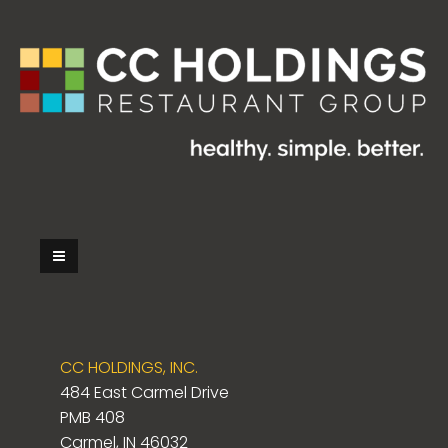
CC HOLDINGS, INC.
484 East Carmel Drive
PMB 408
Carmel, IN 46032
La scena del gioco: atmosfere,
Quand le casino en ligne dev