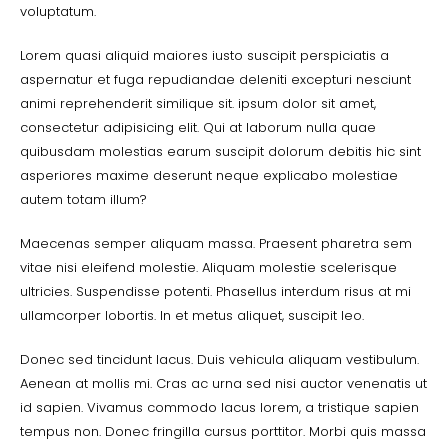
voluptatum.
Lorem quasi aliquid maiores iusto suscipit perspiciatis a
aspernatur et fuga repudiandae deleniti excepturi nesciunt
animi reprehenderit similique sit. ipsum dolor sit amet,
consectetur adipisicing elit. Qui at laborum nulla quae
quibusdam molestias earum suscipit dolorum debitis hic sint
asperiores maxime deserunt neque explicabo molestiae
autem totam illum?
Maecenas semper aliquam massa. Praesent pharetra sem
vitae nisi eleifend molestie. Aliquam molestie scelerisque
ultricies. Suspendisse potenti. Phasellus interdum risus at mi
ullamcorper lobortis. In et metus aliquet, suscipit leo.
Donec sed tincidunt lacus. Duis vehicula aliquam vestibulum.
Aenean at mollis mi. Cras ac urna sed nisi auctor venenatis ut
id sapien. Vivamus commodo lacus lorem, a tristique sapien
tempus non. Donec fringilla cursus porttitor. Morbi quis massa