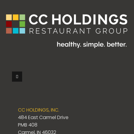
CC HOLDINGS, INC.
484 East Carmel Drive
PMB 408
Carmel, IN 46032
The Changing Rhythm of Online
Një mbrëmje ndryshe me