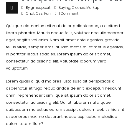
By
gmsupport
Buying
,
Clothes
,
Markup
Chat
,
Css
,
Fun
1 Comment
Quisque elementum nibh at dolor pellentesque, a eleifend
libero pharetra. Mauris neque felis, volutpat nec ullamcorper
eget, sagittis vel enim. Nam sit amet ante egestas, gravida
tellus vitae, semper eros. Nullam mattis mi at metus egestas,
in porttitor lectus sodales. Lorem ipsum dolor sit amet,
consectetur adipisicing elit. Voluptate laborum vero
voluptatum.
Lorem quasi aliquid maiores iusto suscipit perspiciatis a
aspernatur et fuga repudiandae deleniti excepturi nesciunt
animi reprehenderit similique sit. ipsum dolor sit amet,
consectetur adipisicing elit. Qui at laborum nulla quae
quibusdam molestias earum suscipit dolorum debitis hic sint
asperiores maxime deserunt neque explicabo molestiae
autem totam illum?